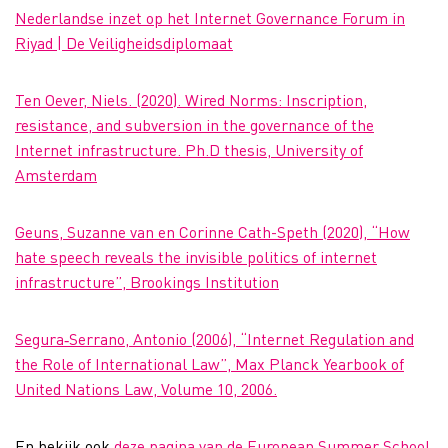
Nederlandse inzet op het Internet Governance Forum in
Riyad | De Veiligheidsdiplomaat
Ten Oever, Niels. (2020). Wired Norms: Inscription,
resistance, and subversion in the governance of the
Internet infrastructure. Ph.D thesis, University of
Amsterdam
Geuns, Suzanne van en Corinne Cath-Speth (2020), “How
hate speech reveals the invisible politics of internet
infrastructure”, Brookings Institution
Segura‐Serrano, Antonio (2006), “Internet Regulation and
the Role of International Law”, Max Planck Yearbook of
United Nations Law, Volume 10, 2006.
En bekijk ook
deze pagina van de European Summer School