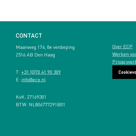
CONTACT
Over ECP
Maanweg 174, 8e verdieping
Werken vo
2516 AB Den Haag
Privacyver
T:
+31 (0)70 41 90 309
Cookiev
E:
info@ecp.nl
KvK: 27169301
BTW: NL806777291B01