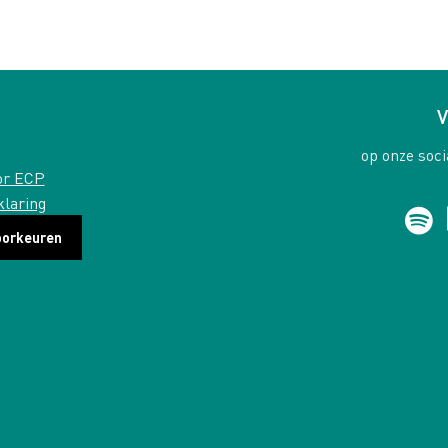
V
op onze soci
or ECP
klaring
oorkeuren