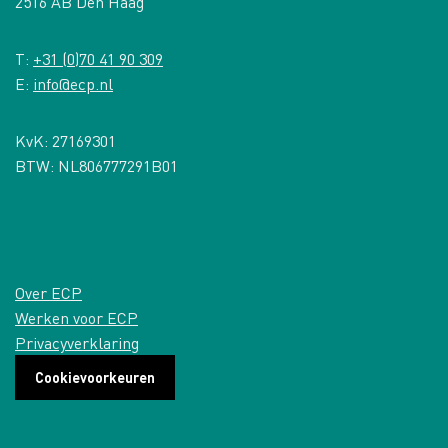
2516 AB Den Haag
T:
+31 (0)70 41 90 309
E:
info@ecp.nl
KvK: 27169301
BTW: NL806777291B01
Over ECP
Werken voor ECP
Privacyverklaring
Cookievoorkeuren