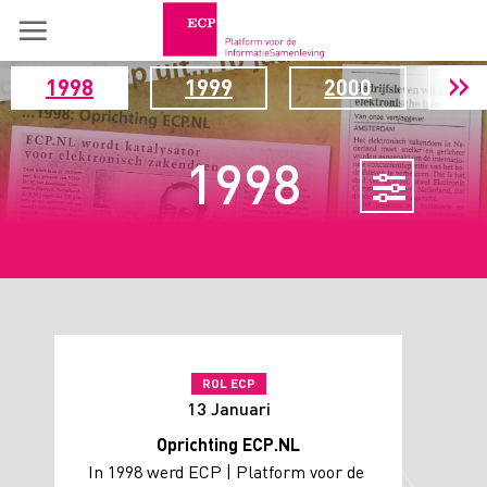
Skip
to
»
content
1998
1999
2000
20
1998
ROL ECP
13 Januari
Oprichting ECP.NL
In 1998 werd ECP | Platform voor de 