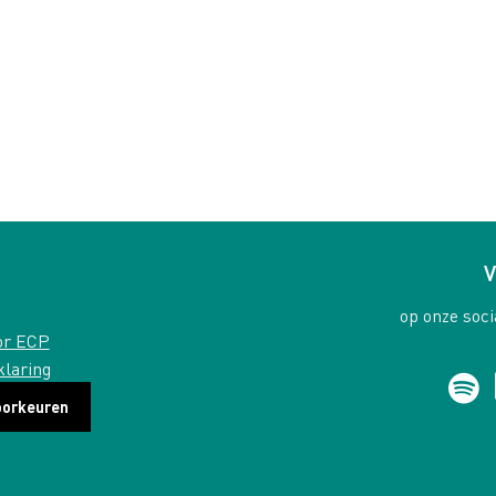
V
op onze soci
or ECP
klaring
oorkeuren