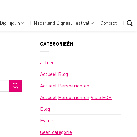
DigiTijdlijn
Nederland Digitaal Festival
Contact
CATEGORIEËN
actueel
Actueel|Blog
Actueel|Persberichten
Actueel|Persberichten|Visie ECP
Blog
Events
Geen categorie