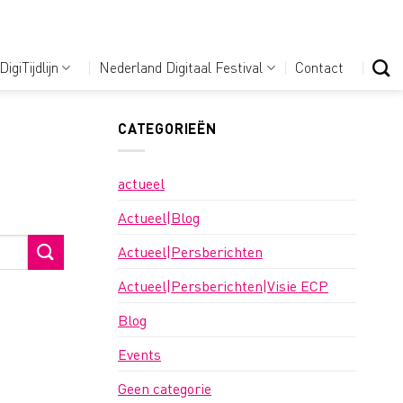
DigiTijdlijn
Nederland Digitaal Festival
Contact
CATEGORIEËN
actueel
Actueel|Blog
Actueel|Persberichten
Actueel|Persberichten|Visie ECP
Blog
Events
Geen categorie