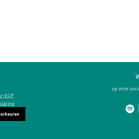
V
op onze soci
or ECP
klaring
oorkeuren