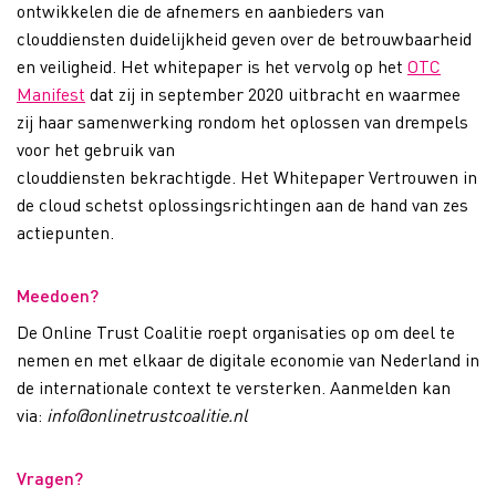
ontwikkelen die de afnemers en aanbieders van
clouddiensten duidelijkheid geven over de betrouwbaarheid
en veiligheid.
Het
whitepaper
is
het vervolg op het
OTC
Manifest
dat
zij in
september
2020 uitbracht en waarmee
zij haar samenwerking
rondom
het oplossen van drempels
voor het gebruik van
clouddiensten
bekrachtigde.
Het
W
hitepaper
Vertrouwen in
de
cloud
schets
t
oplossingsrichtingen aan de hand van
zes
actiepunten.
Meedoen?
De Online Trust Coalitie roept organisaties op om deel te
nemen en
met elkaar de digitale economie van Nederland in
de internationale context
te
versterken. Aanmelden kan
via
:
info@onlinetrustcoalitie.n
l
Vragen?