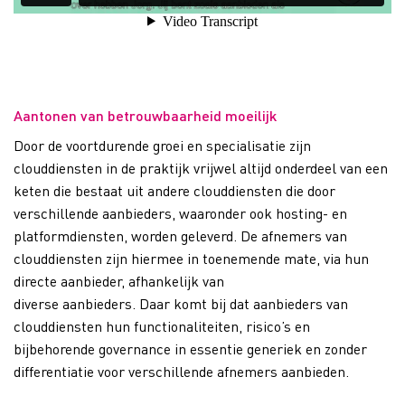
Aantonen van betrouwbaarheid moeilijk
Door de voortdurende groei en specialisatie zijn
clouddiensten in de praktijk vrijwel altijd
onderdeel van een
keten
die bestaat uit andere
clouddiensten
die door
verschillende aanbieders
,
waaronder ook hosting- en
platformdiensten
,
worden geleverd.
De
afnemers
van
clouddiensten zijn
hiermee in
toenemende mate
, via hun
directe
aanbieder
,
afhankelijk van
diverse
aanbieders
.
Daar
komt bij dat
aanbieders
van
clouddiensten hun functionaliteiten, risico’s en
bijbehorende
governance
in essentie generiek en zonder
differentiatie voor verschillende
afnemers
aanbieden
.