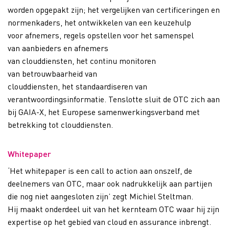
worden opgepakt zijn; het vergelijk
en
van certificeringen en
normenkaders,
het ontwikkelen van een
keuzehulp
voor
afnemers
, regels
opstellen
voor
het samenspel
van
aanbieders
en afnemers
van
cloud
diensten
,
het
continu
monito
ren
van
betrouwbaarheid van
clouddiensten
,
het
standaardis
eren
van
verantwoordingsinformatie
.
Tenslotte sluit de OTC zich aan
bij GAIA-X
,
het
Eur
o
pese samenwerking
sverb
a
nd
met
betrekking tot
cloud
diensten.
Whitepaper
‘
Het
whitepaper
is een call
to
action aan onszelf, de
deelnemers van OTC, maar ook nadrukkelijk aan partijen
die nog niet aangesloten zijn
’
zegt
Michiel
Steltman
.
Hij
maakt onderdeel uit van het
kernteam OTC waar hij zijn
expertise
op het gebied van
cloud
en
assurance
inbrengt
.