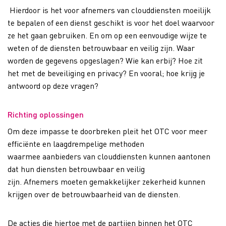
Hierdoor is het v
oor afnemers
van clouddiensten
moeilijk
te bepalen of een dienst
geschikt
is
voor het doel waarvoor
ze het gaan gebruiken. En
om
op
een
eenvoudige wijze te
weten
of
de
diensten
betrouwbaar en veilig
zijn
. Waar
worden de gegevens opgeslagen? Wie kan erbij
? Hoe zit
het
met de beveiliging en privacy?
En vooral; hoe krijg je
antwoord op deze vragen?
Richting oplossingen
Om deze
impasse te doorbreken ple
i
t het OTC voor
meer
efficiënte en laagdrempelige methoden
waarmee
aanbieders
van clouddiensten kunnen aantonen
dat hun diensten betrouwbaar en veilig
zijn
.
A
fnemers
moeten
gemakkelijker
zekerheid
kunnen
krijgen
over de betrouwbaarheid van de
diensten.
De acties die
hiertoe
met de partijen binnen het OTC