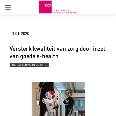
Skip
to
content
23-01-2020
Versterk kwaliteit van zorg door inzet
van goede e-health
DIGITALISERING IN DE ZORG