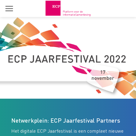
Skip
to
content
Netwerkplein: ECP Jaarfestival Partners
Het digitale ECP Jaarfestival is een compleet nieuwe