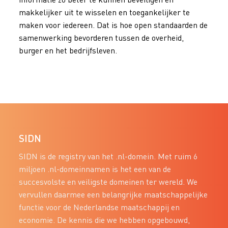
makkelijker uit te wisselen en toegankelijker te
maken voor iedereen. Dat is hoe open standaarden de
samenwerking bevorderen tussen de overheid,
burger en het bedrijfsleven.
SIDN
SIDN is de registry van het .nl-domein. Met ruim 6
miljoen .nl-domeinnamen is het een van de
succesvolste en veiligste domeinen ter wereld. We
vervullen daarmee een belangrijke maatschappelijke
functie voor de Nederlandse maatschappij en
economie. De kennis die we hebben opgebouwd,