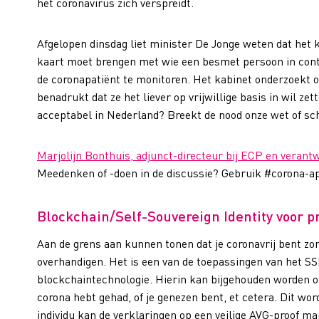
het coronavirus zich verspreidt.
Afgelopen dinsdag liet minister De Jonge weten dat het k
kaart moet brengen met wie een besmet persoon in cont
de coronapatiënt te monitoren. Het kabinet onderzoekt o
benadrukt dat ze het liever op vrijwillige basis in wil 
acceptabel in Nederland? Breekt de nood onze wet of sch
Marjolijn Bonthuis, adjunct-directeur bij ECP en verantwo
Meedenken of -doen in de discussie? Gebruik #corona-a
Blockchain/Self-Souvereign Identity voor p
Aan de grens aan kunnen tonen dat je coronavrij bent zo
overhandigen. Het is een van de toepassingen van het SS
blockchaintechnologie. Hierin kan bijgehouden worden of j
corona hebt gehad, of je genezen bent, et cetera. Dit wo
individu kan de verklaringen op een veilige AVG-proof ma