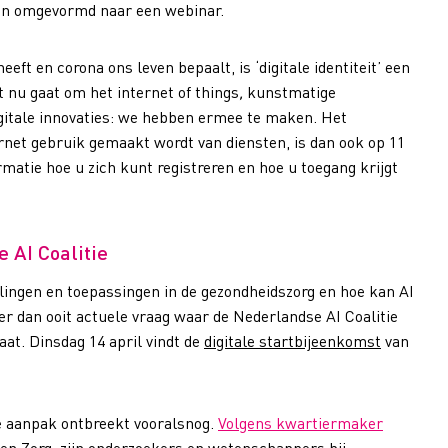
t en omgevormd naar een webinar.
eeft en corona ons leven bepaalt, is ‘digitale identiteit’ een
 nu gaat om het internet of things
,
kunstmatige
digitale innovaties: we hebben ermee te maken. Het
ternet gebruik gemaakt wordt van diensten, is dan ook op 11
atie hoe u zich kunt registreren en hoe u toegang krijgt
 AI Coalitie
elingen en toepassingen in de gezondheidszorg en hoe kan AI
eer dan ooit actuele vraag waar de Nederlandse AI Coalitie
at. Dinsdag 14 april vindt de
digitale startbijeenkomst
van
ke aanpak ontbreekt vooralsnog.
Volgens kwartiermaker
en Zorg, zijn onderzoekers en wetenschappers bij