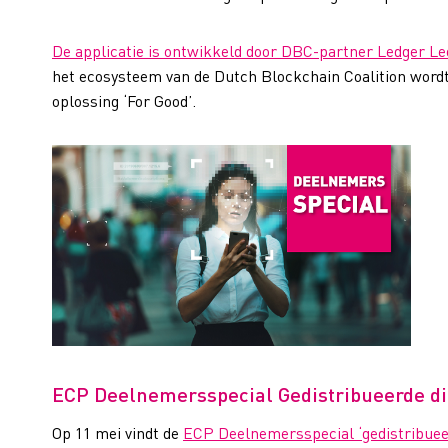
De applicatie is ontwikkeld door DBC-partner Ledger L
het ecosysteem van de Dutch Blockchain Coalition wordt
oplossing ‘For Good’.
ECP Deelnemersspecial Gedistribueerde digi
Op 11 mei vindt de
ECP Deelnemersspecial ‘gedistribueerd