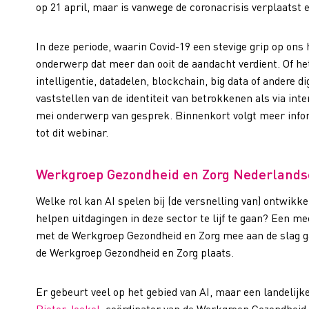
op 21 april, maar is vanwege de coronacrisis verplaats
In deze periode, waarin Covid-19 een stevige grip op ons h
onderwerp dat meer dan ooit de aandacht verdient. Of het
intelligentie, datadelen, blockchain, big data of andere 
vaststellen van de identiteit van betrokkenen als via in
mei onderwerp van gesprek. Binnenkort volgt meer inform
tot dit webinar.
Werkgroep Gezondheid en Zorg Nederlandse
Welke rol kan AI spelen bij (de versnelling van) ontwikk
helpen uitdagingen in deze sector te lijf te gaan? Een m
met de Werkgroep Gezondheid en Zorg mee aan de slag ga
de Werkgroep Gezondheid en Zorg plaats.
Er gebeurt veel op het gebied van AI, maar een landelij
Pieter Jeekel
,
coördinator van de Werkgroep Gezondheid 