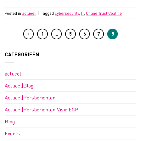
Posted in
actueel
|
Tagged
cybersecurity
,
IT
,
Online Trust Coalitie
1
…
5
6
7
8
CATEGORIEËN
actueel
Actueel|Blog
Actueel|Persberichten
Actueel|Persberichten|Visie ECP
Blog
Events