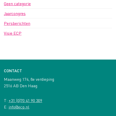
Geen categorie
Jaarcongres
Persberichten
Visie ECP
CONTACT
Maanweg 174, 8e verdieping
2516 AB Den Haag
T:
+31 (0)70 41 90 309
E:
info@ecp.nl