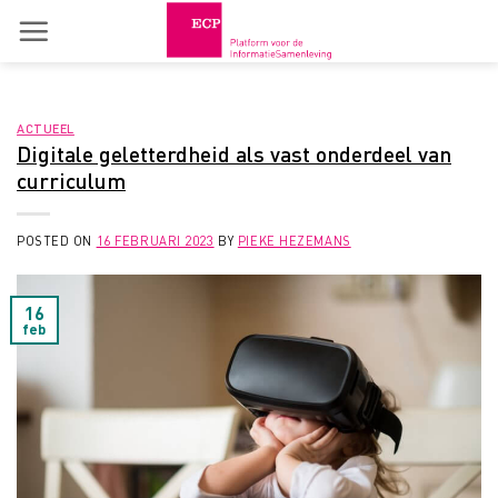
Skip
to
content
ACTUEEL
Digitale geletterdheid als vast onderdeel van
curriculum
POSTED ON
16 FEBRUARI 2023
BY
PIEKE HEZEMANS
16
feb