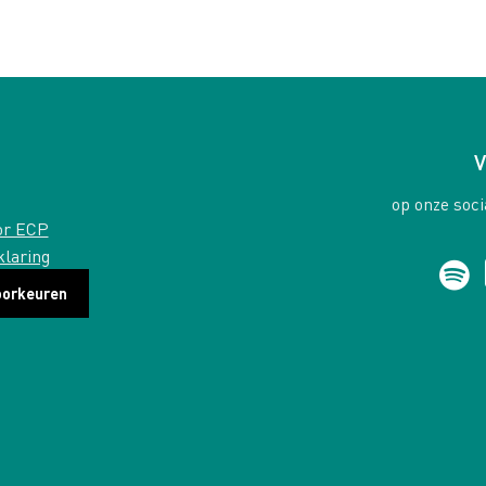
V
op onze soci
or ECP
klaring
oorkeuren