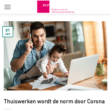
Skip
to
content
01
Jan
Thuiswerken wordt de norm door Corona