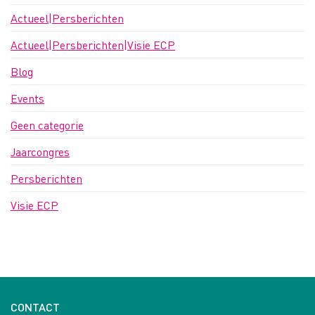
Actueel|Persberichten
Actueel|Persberichten|Visie ECP
Blog
Events
Geen categorie
Jaarcongres
Persberichten
Visie ECP
CONTACT