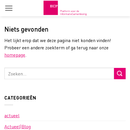
Skip
to
content
Niets gevonden
Het lijkt erop dat we deze pagina niet konden vinden!
Probeer een andere zoekterm of ga terug naar onze
homepage
.
CATEGORIEËN
actueel
Actueel|Blog