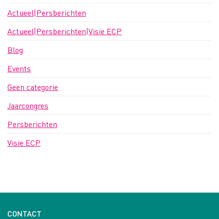
Actueel|Persberichten
Actueel|Persberichten|Visie ECP
Blog
Events
Geen categorie
Jaarcongres
Persberichten
Visie ECP
CONTACT