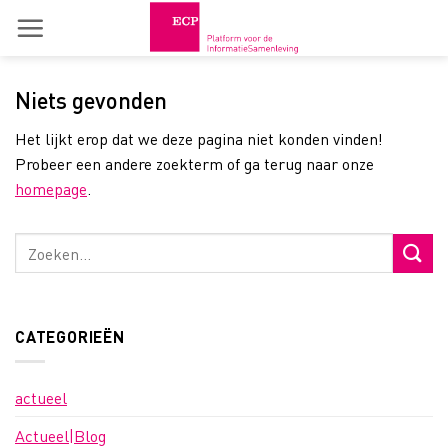
Skip
to
content
Niets gevonden
Het lijkt erop dat we deze pagina niet konden vinden!
Probeer een andere zoekterm of ga terug naar onze
homepage
.
CATEGORIEËN
actueel
Actueel|Blog