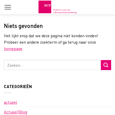
Skip
to
content
Niets gevonden
Het lijkt erop dat we deze pagina niet konden vinden!
Probeer een andere zoekterm of ga terug naar onze
homepage
.
CATEGORIEËN
actueel
Actueel|Blog