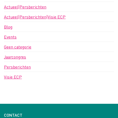
Actueel|Persberichten
Actueel|Persberichten|Visie ECP
Blog
Events
Geen categorie
Jaarcongres
Persberichten
Visie ECP
CONTACT