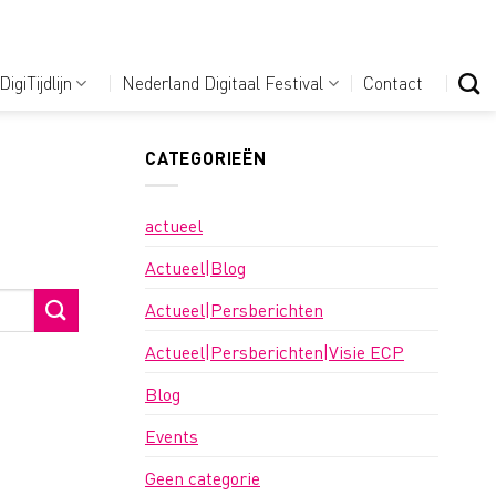
DigiTijdlijn
Nederland Digitaal Festival
Contact
CATEGORIEËN
actueel
Actueel|Blog
Actueel|Persberichten
Actueel|Persberichten|Visie ECP
Blog
Events
Geen categorie