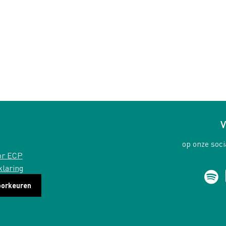
V
op onze soci
or ECP
klaring
oorkeuren