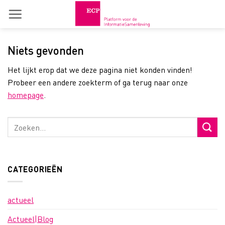
Skip
to
content
Niets gevonden
Het lijkt erop dat we deze pagina niet konden vinden!
Probeer een andere zoekterm of ga terug naar onze
homepage
.
CATEGORIEËN
actueel
Actueel|Blog