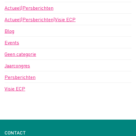
Actueel|Persberichten
Actueel|Persberichten|Visie ECP
Blog
Events
Geen categorie
Jaarcongres
Persberichten
Visie ECP
CONTACT