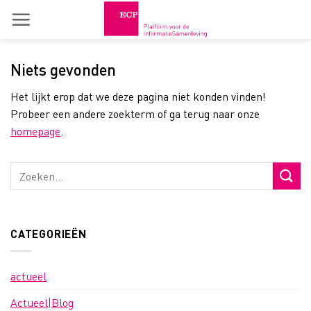
Skip
to
content
Niets gevonden
Het lijkt erop dat we deze pagina niet konden vinden!
Probeer een andere zoekterm of ga terug naar onze
homepage
.
CATEGORIEËN
actueel
Actueel|Blog