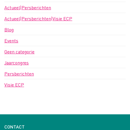
Actueel|Persberichten
Actueel|Persberichten|Visie ECP
Blog
Events
Geen categorie
Jaarcongres
Persberichten
Visie ECP
CONTACT