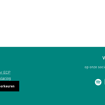
V
op onze soci
or ECP
klaring
oorkeuren