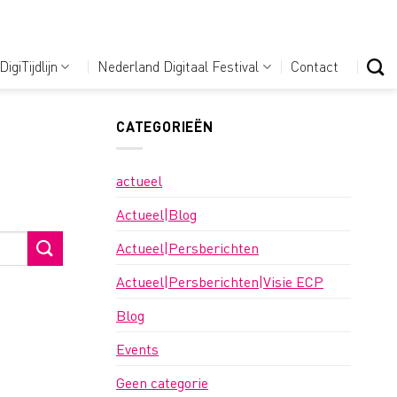
DigiTijdlijn
Nederland Digitaal Festival
Contact
CATEGORIEËN
actueel
Actueel|Blog
Actueel|Persberichten
Actueel|Persberichten|Visie ECP
Blog
Events
Geen categorie