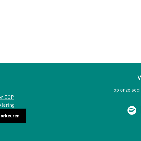
V
op onze soci
or ECP
klaring
oorkeuren