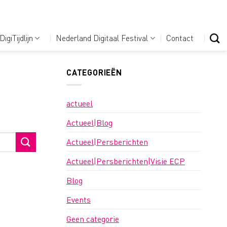
DigiTijdlijn
Nederland Digitaal Festival
Contact
CATEGORIEËN
actueel
Actueel|Blog
Actueel|Persberichten
Actueel|Persberichten|Visie ECP
Blog
Events
Geen categorie