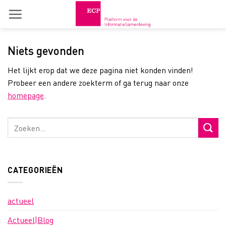
Skip
to
content
Niets gevonden
Het lijkt erop dat we deze pagina niet konden vinden!
Probeer een andere zoekterm of ga terug naar onze
homepage
.
CATEGORIEËN
actueel
Actueel|Blog