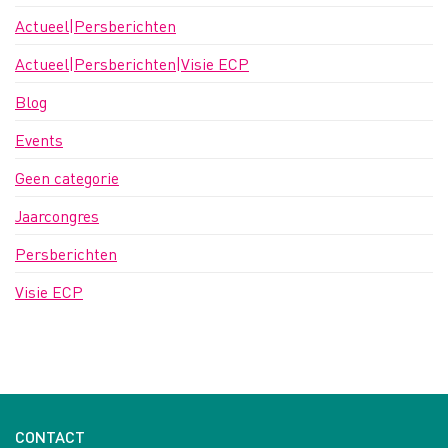
Actueel|Persberichten
Actueel|Persberichten|Visie ECP
Blog
Events
Geen categorie
Jaarcongres
Persberichten
Visie ECP
CONTACT