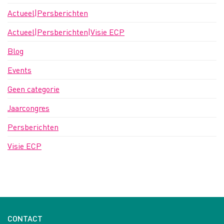
Actueel|Persberichten
Actueel|Persberichten|Visie ECP
Blog
Events
Geen categorie
Jaarcongres
Persberichten
Visie ECP
CONTACT