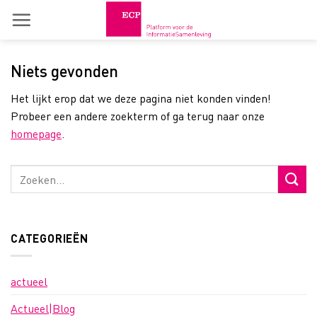
Skip
to
content
Niets gevonden
Het lijkt erop dat we deze pagina niet konden vinden!
Probeer een andere zoekterm of ga terug naar onze
homepage
.
CATEGORIEËN
actueel
Actueel|Blog