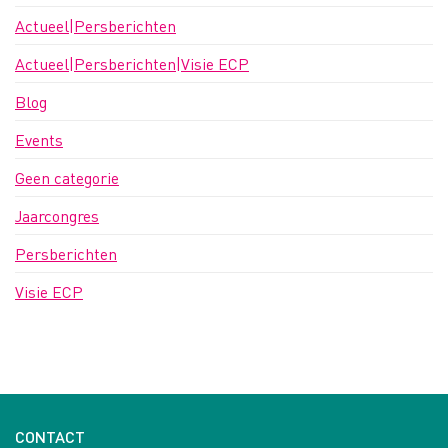
Actueel|Persberichten
Actueel|Persberichten|Visie ECP
Blog
Events
Geen categorie
Jaarcongres
Persberichten
Visie ECP
CONTACT