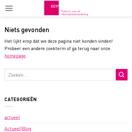
Skip
to
content
Niets gevonden
Het lijkt erop dat we deze pagina niet konden vinden!
Probeer een andere zoekterm of ga terug naar onze
homepage
.
CATEGORIEËN
actueel
Actueel|Blog