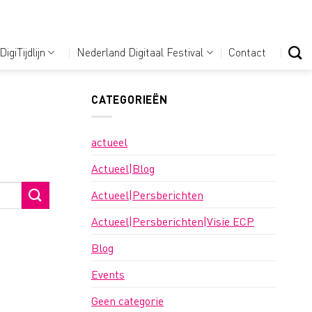
DigiTijdlijn
Nederland Digitaal Festival
Contact
CATEGORIEËN
actueel
Actueel|Blog
Actueel|Persberichten
Actueel|Persberichten|Visie ECP
Blog
Events
Geen categorie