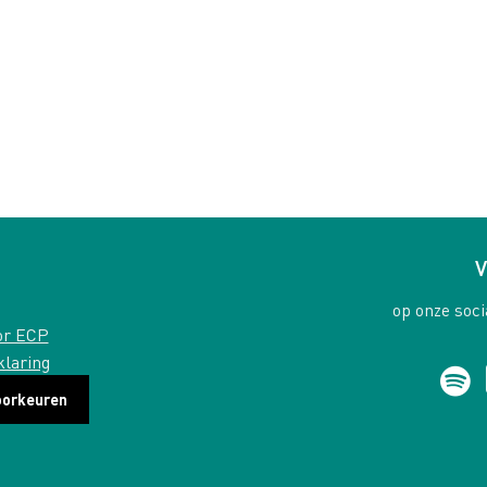
V
op onze soci
or ECP
klaring
oorkeuren