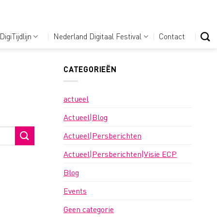
DigiTijdlijn
Nederland Digitaal Festival
Contact
CATEGORIEËN
actueel
Actueel|Blog
Actueel|Persberichten
Actueel|Persberichten|Visie ECP
Blog
Events
Geen categorie