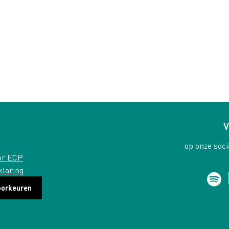
V
op onze soci
or ECP
klaring
oorkeuren