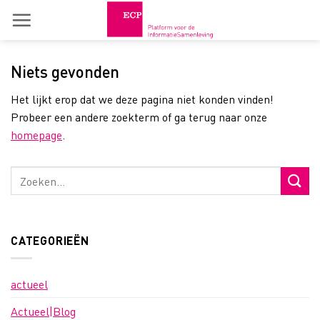
Skip
to
content
Niets gevonden
Het lijkt erop dat we deze pagina niet konden vinden!
Probeer een andere zoekterm of ga terug naar onze
homepage
.
CATEGORIEËN
actueel
Actueel|Blog