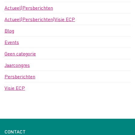
Actueel|Persberichten
Actueel|Persberichten|Visie ECP
Blog
Events
Geen categorie
Jaarcongres
Persberichten
Visie ECP
CONTACT