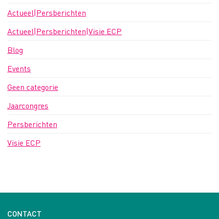
Actueel|Persberichten
Actueel|Persberichten|Visie ECP
Blog
Events
Geen categorie
Jaarcongres
Persberichten
Visie ECP
CONTACT