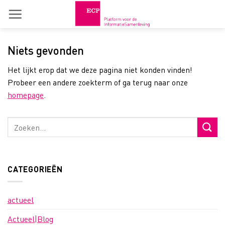
Skip
to
content
Niets gevonden
Het lijkt erop dat we deze pagina niet konden vinden!
Probeer een andere zoekterm of ga terug naar onze
homepage
.
CATEGORIEËN
actueel
Actueel|Blog