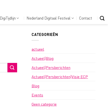
DigiTijdlijn
Nederland Digitaal Festival
Contact
CATEGORIEËN
actueel
Actueel|Blog
Actueel|Persberichten
Actueel|Persberichten|Visie ECP
Blog
Events
Geen categorie