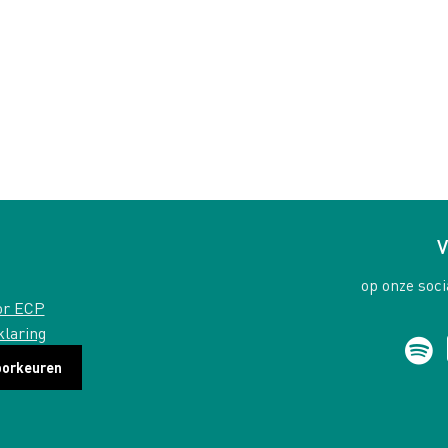
V
op onze soci
or ECP
klaring
oorkeuren