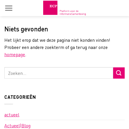
Skip
to
content
Niets gevonden
Het lijkt erop dat we deze pagina niet konden vinden!
Probeer een andere zoekterm of ga terug naar onze
homepage
.
CATEGORIEËN
actueel
Actueel|Blog