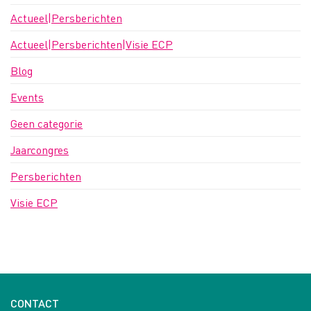
Actueel|Persberichten
Actueel|Persberichten|Visie ECP
Blog
Events
Geen categorie
Jaarcongres
Persberichten
Visie ECP
CONTACT