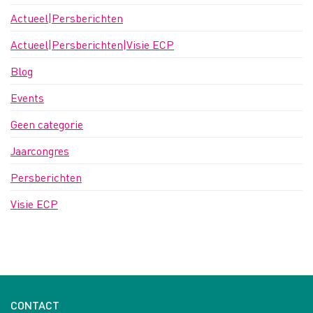
Actueel|Persberichten
Actueel|Persberichten|Visie ECP
Blog
Events
Geen categorie
Jaarcongres
Persberichten
Visie ECP
CONTACT