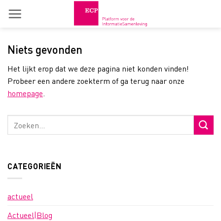
Skip
to
content
Niets gevonden
Het lijkt erop dat we deze pagina niet konden vinden!
Probeer een andere zoekterm of ga terug naar onze
homepage
.
CATEGORIEËN
actueel
Actueel|Blog