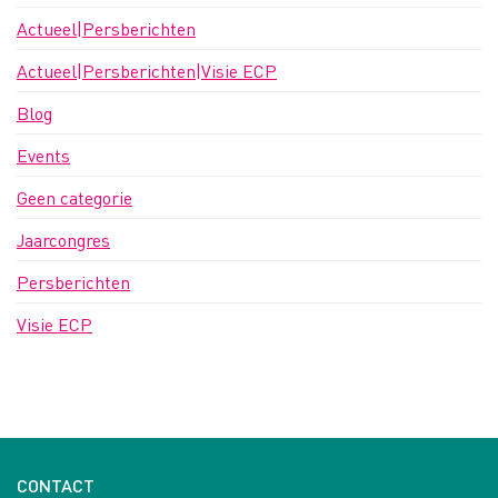
Actueel|Persberichten
Actueel|Persberichten|Visie ECP
Blog
Events
Geen categorie
Jaarcongres
Persberichten
Visie ECP
CONTACT