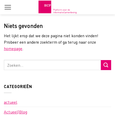
Skip
to
content
Niets gevonden
Het lijkt erop dat we deze pagina niet konden vinden!
Probeer een andere zoekterm of ga terug naar onze
homepage
.
CATEGORIEËN
actueel
Actueel|Blog