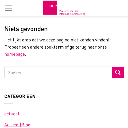
Skip
to
content
Niets gevonden
Het lijkt erop dat we deze pagina niet konden vinden!
Probeer een andere zoekterm of ga terug naar onze
homepage
.
CATEGORIEËN
actueel
Actueel|Blog