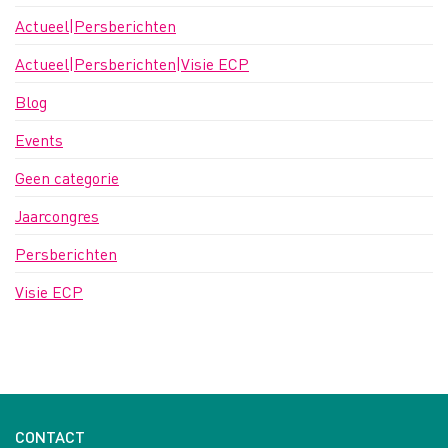
Actueel|Persberichten
Actueel|Persberichten|Visie ECP
Blog
Events
Geen categorie
Jaarcongres
Persberichten
Visie ECP
CONTACT