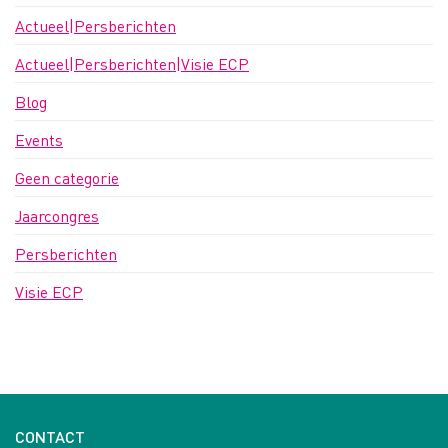
Actueel|Persberichten
Actueel|Persberichten|Visie ECP
Blog
Events
Geen categorie
Jaarcongres
Persberichten
Visie ECP
CONTACT