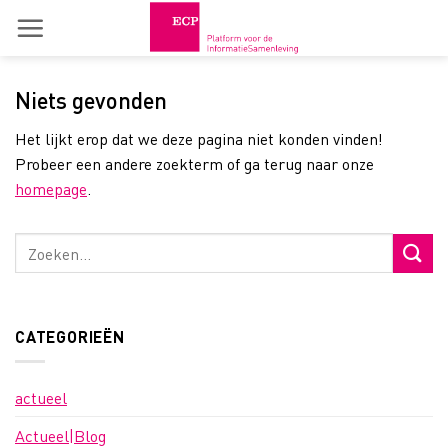
Skip
to
content
Niets gevonden
Het lijkt erop dat we deze pagina niet konden vinden!
Probeer een andere zoekterm of ga terug naar onze
homepage
.
CATEGORIEËN
actueel
Actueel|Blog