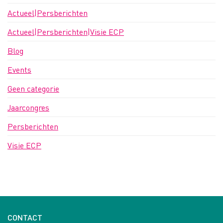
Actueel|Persberichten
Actueel|Persberichten|Visie ECP
Blog
Events
Geen categorie
Jaarcongres
Persberichten
Visie ECP
CONTACT