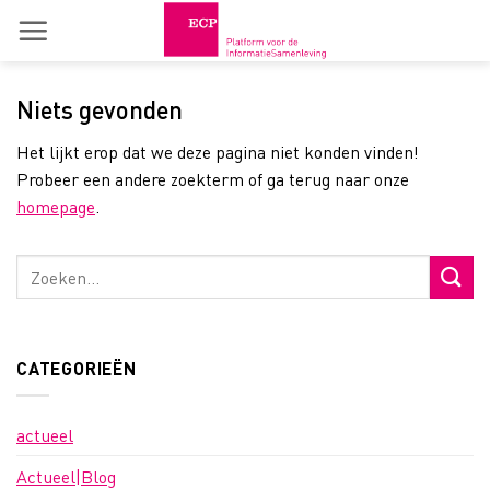
Skip
to
content
Niets gevonden
Het lijkt erop dat we deze pagina niet konden vinden!
Probeer een andere zoekterm of ga terug naar onze
homepage
.
CATEGORIEËN
actueel
Actueel|Blog