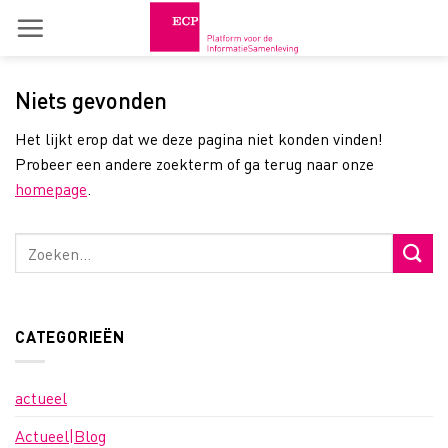
Skip
to
content
Niets gevonden
Het lijkt erop dat we deze pagina niet konden vinden!
Probeer een andere zoekterm of ga terug naar onze
homepage
.
CATEGORIEËN
actueel
Actueel|Blog