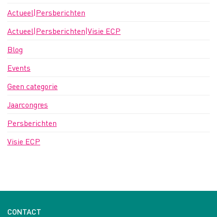
Actueel|Persberichten
Actueel|Persberichten|Visie ECP
Blog
Events
Geen categorie
Jaarcongres
Persberichten
Visie ECP
CONTACT