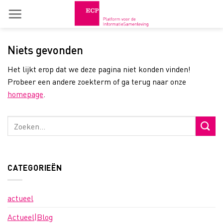
Skip
to
content
Niets gevonden
Het lijkt erop dat we deze pagina niet konden vinden!
Probeer een andere zoekterm of ga terug naar onze
homepage
.
CATEGORIEËN
actueel
Actueel|Blog