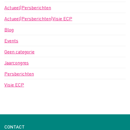
Actueel|Persberichten
Actueel|Persberichten|Visie ECP
Blog
Events
Geen categorie
Jaarcongres
Persberichten
Visie ECP
CONTACT