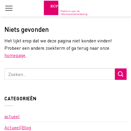
Skip
to
content
Niets gevonden
Het lijkt erop dat we deze pagina niet konden vinden!
Probeer een andere zoekterm of ga terug naar onze
homepage
.
CATEGORIEËN
actueel
Actueel|Blog