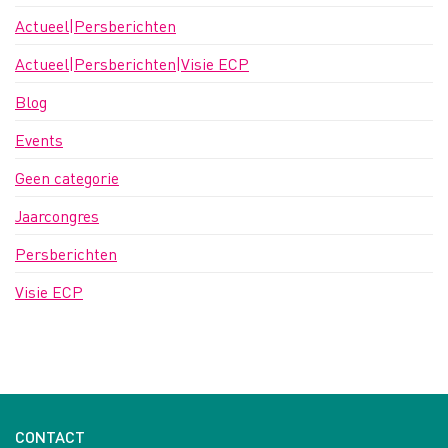
Actueel|Persberichten
Actueel|Persberichten|Visie ECP
Blog
Events
Geen categorie
Jaarcongres
Persberichten
Visie ECP
CONTACT