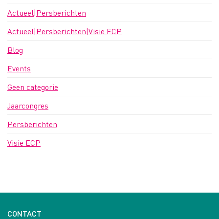
Actueel|Persberichten
Actueel|Persberichten|Visie ECP
Blog
Events
Geen categorie
Jaarcongres
Persberichten
Visie ECP
CONTACT