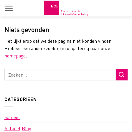
Skip
to
content
Niets gevonden
Het lijkt erop dat we deze pagina niet konden vinden!
Probeer een andere zoekterm of ga terug naar onze
homepage
.
CATEGORIEËN
actueel
Actueel|Blog