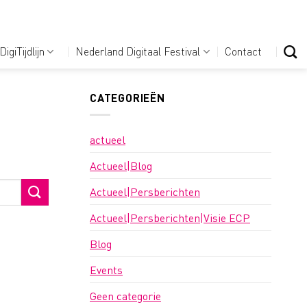
DigiTijdlijn
Nederland Digitaal Festival
Contact
CATEGORIEËN
actueel
Actueel|Blog
Actueel|Persberichten
Actueel|Persberichten|Visie ECP
Blog
Events
Geen categorie