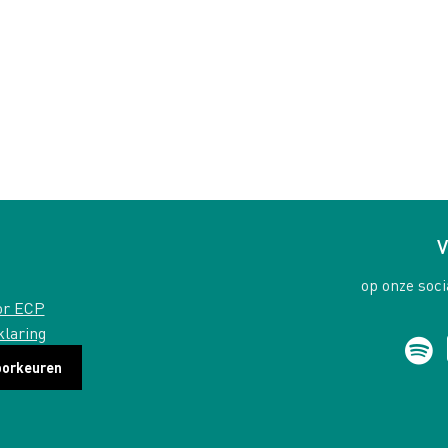
V
op onze soci
or ECP
klaring
oorkeuren