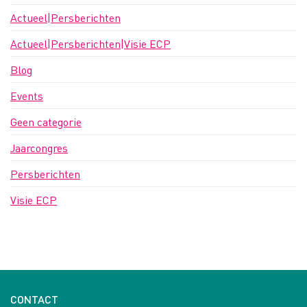
Actueel|Persberichten
Actueel|Persberichten|Visie ECP
Blog
Events
Geen categorie
Jaarcongres
Persberichten
Visie ECP
CONTACT