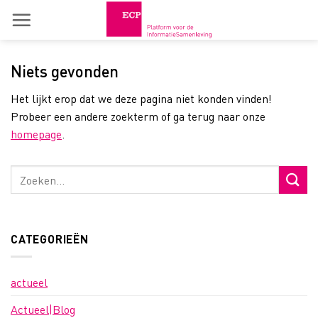
Skip
to
content
Niets gevonden
Het lijkt erop dat we deze pagina niet konden vinden!
Probeer een andere zoekterm of ga terug naar onze
homepage
.
CATEGORIEËN
actueel
Actueel|Blog