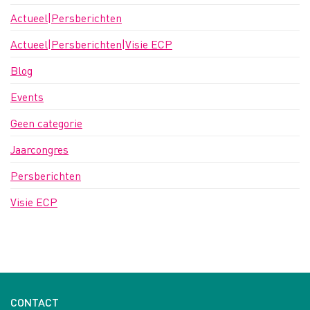
Actueel|Persberichten
Actueel|Persberichten|Visie ECP
Blog
Events
Geen categorie
Jaarcongres
Persberichten
Visie ECP
CONTACT