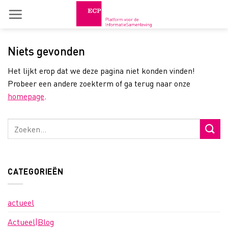
Skip
to
content
Niets gevonden
Het lijkt erop dat we deze pagina niet konden vinden!
Probeer een andere zoekterm of ga terug naar onze
homepage
.
CATEGORIEËN
actueel
Actueel|Blog