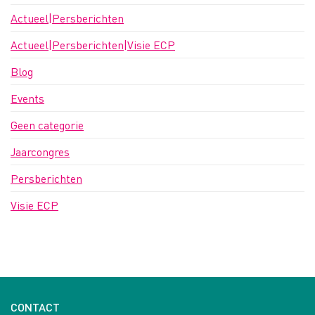
Actueel|Persberichten
Actueel|Persberichten|Visie ECP
Blog
Events
Geen categorie
Jaarcongres
Persberichten
Visie ECP
CONTACT