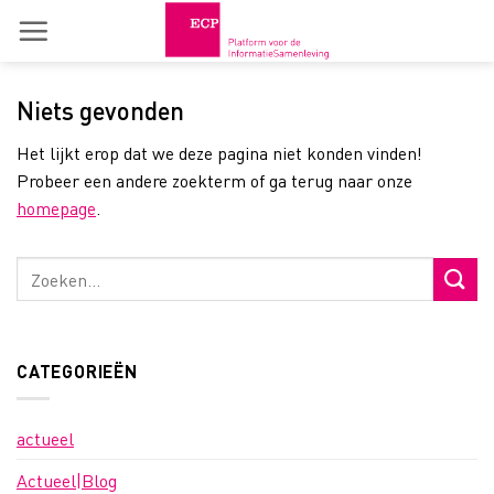
Skip
to
content
Niets gevonden
Het lijkt erop dat we deze pagina niet konden vinden!
Probeer een andere zoekterm of ga terug naar onze
homepage
.
CATEGORIEËN
actueel
Actueel|Blog