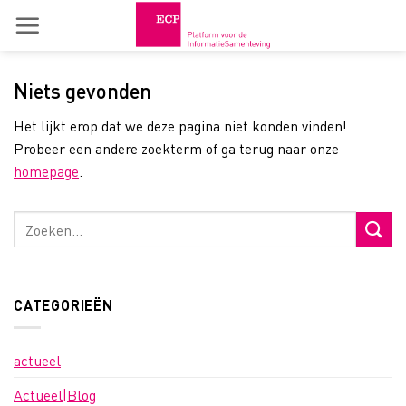
Skip
to
content
Niets gevonden
Het lijkt erop dat we deze pagina niet konden vinden!
Probeer een andere zoekterm of ga terug naar onze
homepage
.
CATEGORIEËN
actueel
Actueel|Blog