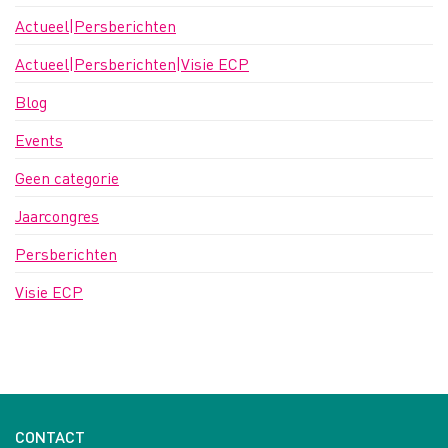
Actueel|Persberichten
Actueel|Persberichten|Visie ECP
Blog
Events
Geen categorie
Jaarcongres
Persberichten
Visie ECP
CONTACT