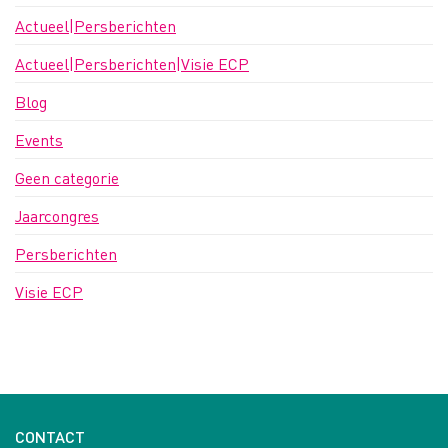
Actueel|Persberichten
Actueel|Persberichten|Visie ECP
Blog
Events
Geen categorie
Jaarcongres
Persberichten
Visie ECP
CONTACT