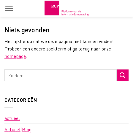
Skip
to
content
Niets gevonden
Het lijkt erop dat we deze pagina niet konden vinden!
Probeer een andere zoekterm of ga terug naar onze
homepage
.
CATEGORIEËN
actueel
Actueel|Blog