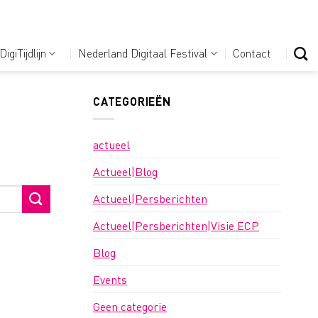
DigiTijdlijn
Nederland Digitaal Festival
Contact
CATEGORIEËN
actueel
Actueel|Blog
Actueel|Persberichten
Actueel|Persberichten|Visie ECP
Blog
Events
Geen categorie