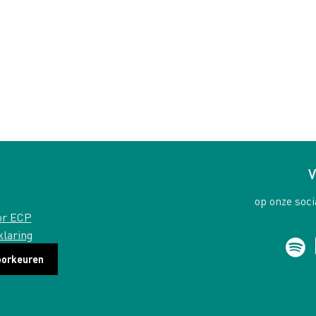
V
op onze soci
or ECP
klaring
oorkeuren