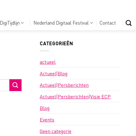
DigiTijdlijn
Nederland Digitaal Festival
Contact
CATEGORIEËN
actueel
Actueel|Blog
Actueel|Persberichten
Actueel|Persberichten|Visie ECP
Blog
Events
Geen categorie