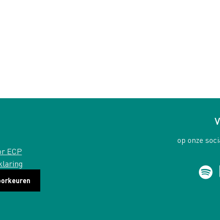
V
op onze soci
or ECP
klaring
oorkeuren