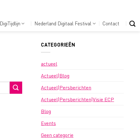
DigiTijdlijn
Nederland Digitaal Festival
Contact
CATEGORIEËN
actueel
Actueel|Blog
Actueel|Persberichten
Actueel|Persberichten|Visie ECP
Blog
Events
Geen categorie