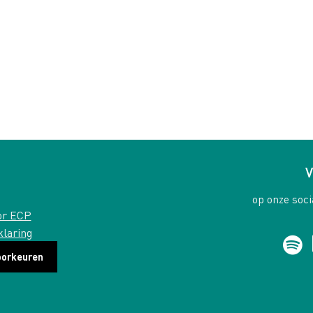
V
op onze soci
or ECP
klaring
oorkeuren