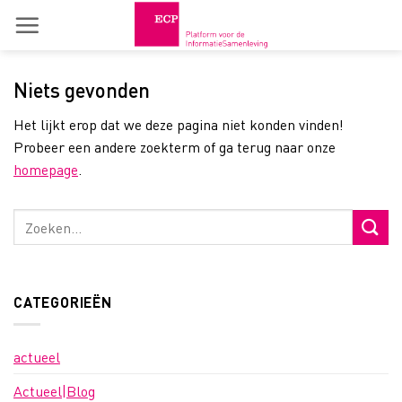
Skip
to
content
Niets gevonden
Het lijkt erop dat we deze pagina niet konden vinden!
Probeer een andere zoekterm of ga terug naar onze
homepage
.
CATEGORIEËN
actueel
Actueel|Blog