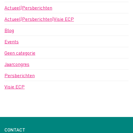
Actueel|Persberichten
Actueel|Persberichten|Visie ECP
Blog
Events
Geen categorie
Jaarcongres
Persberichten
Visie ECP
CONTACT