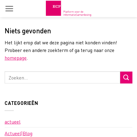
Skip
to
content
Niets gevonden
Het lijkt erop dat we deze pagina niet konden vinden!
Probeer een andere zoekterm of ga terug naar onze
homepage
.
CATEGORIEËN
actueel
Actueel|Blog