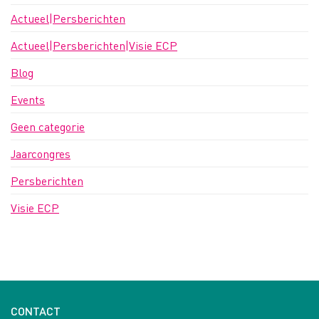
Actueel|Persberichten
Actueel|Persberichten|Visie ECP
Blog
Events
Geen categorie
Jaarcongres
Persberichten
Visie ECP
CONTACT